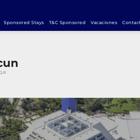
Sponsored Stays
T&C Sponsored
Vacaciones
Contac
cun
Q.R.